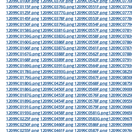
12099C0100F.png
12099C0370F.png
12099C0542F.png
12099C0770
12099C0115F.png
12099C0376G.png
12099C0551F.png
12099C0776
12099C0125F.png
12099C0377G.png
12099C0552F.png
12099C0777
12099C0145F.png
12099C0378F.png
12099C0553F.png
12099C0778
12099C0150F.png
12099C0379G.png
12099C0554F.png
12099C0779
12099C0158G.png
12099C0381G.png
12099C0557F.png
12099C0781
12099C0159G.png
12099C0383G.png
12099C0558F.png
12099C0783
12099C0160G.png
12099C0386F.png
12099C0559F.png
12099C0786
12099C0166F.png
12099C0387G.png
12099C0561F.png
12099C0787
12099C0167G.png
12099C0388F.png
12099C0562F.png
12099C0788
12099C0168F.png
12099C0389F.png
12099C0563F.png
12099C0791
12099C0169G.png
12099C0391G.png
12099C0564F.png
12099C0793
12099C0178G.png
12099C03​93G.png
12099C0566F.png
12099C0825
12099C0179G.png
12099C0395G.png
12099C0567F.png
12099C0850
12099C0180G.png
12099C0425F.png
12099C0568F.png
12099C0875
12099C0186G.png
12099C0450F.png
12099C0569F.png
12099C0900
12099C0187G.png
12099C0453F.png
12099C0576F.png
12099C0925
12099C0189G.png
12099C0454F.png
12099C0578F.png
12099C0955
12099C0191G.png
12099C0455F.png
12099C0579F.png
12099C0960
12099C0193G.png
12099C0458F.png
12099C0581G.png
12099C0965
12099C0225F.png
12099C0459F.png
12099C0583G.png
12099C0967
12099C0250F.png
12099C0460F.png
12099C0586F.png
12099C0969
12099C0255F.png
12099C0461F.png
12099C0587F.png
12099C0976