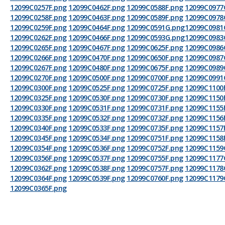
12099C0257F.png
12099C0462F.png
12099C0588F.png
12099C0977
12099C0258F.png
12099C0463F.png
12099C0589F.png
12099C0978
12099C0259F.png
12099C0464F.png
12099C0591G.png
12099C0981
12099C0262F.png
12099C0466F.png
12099C0593G.png
12099C0983
12099C0265F.png
12099C0467F.png
12099C0625F.png
12099C0986
12099C0266F.png
12099C0470F.png
12099C0650F.png
12099C0987
12099C0267F.png
12099C0480F.png
12099C0675F.png
12099C0989
12099C0270F.png
12099C0500F.png
12099C0700F.png
12099C0991
12099C0300F.png
12099C0525F.png
12099C0725F.png
12099C1100
12099C0325F.png
12099C0530F.png
12099C0730F.png
12099C1150
12099C0330F.png
12099C0531F.png
12099C0731F.png
12099C1155
12099C0335F.png
12099C0532F.png
12099C0732F.png
12099C1156
12099C0340F.png
12099C0533F.png
12099C0735F.png
12099C1157
12099C0345F.png
12099C0534F.png
12099C0751F.png
12099C1158
12099C0354F.png
12099C0536F.png
12099C0752F.png
12099C1159
12099C0356F.png
12099C0537F.png
12099C0755F.png
12099C1177
12099C0362F.png
12099C0538F.png
12099C0757F.png
12099C1178
12099C0364F.png
12099C0539F.png
12099C0760F.png
12099C1179
12099C0365F.png