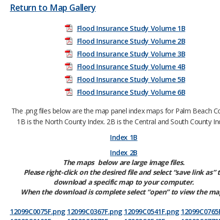
Return to Map Gallery
Flood Insurance Study Volume 1B
Flood Insurance Study Volume 2B
Flood Insurance Study Volume 3B​
Flood Insurance Study Volume 4B
Flood Insurance Study Volume 5​B
Flood Insurance Study Volume 6B
The .png files below are the map panel index maps for Palm Beach C
1B is the North County Index. 2B is the Central and South County In
Index 1B
Ind​ex 2B
The maps below are large image files.
Please right-click on the desired file and select “save link as” 
download a specific map to your computer.
When the download is complete select “open” to view the ma
12099C0075F.png
12099C0367F.png
12099C0541F.png
12099C0765